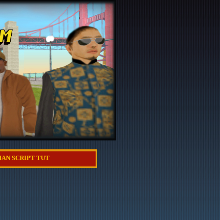
AN SCRIPT TUT