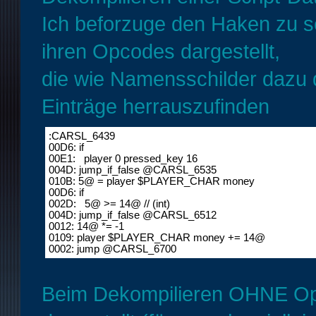
Ich beforzuge den Haken zu se
ihren Opcodes dargestellt,
die wie Namensschilder dazu d
Einträge herrauszufinden
:CARSL_6439

00D6: if 

00E1:   player 0 pressed_key 16 

004D: jump_if_false @CARSL_6535 

010B: 5@ = player $PLAYER_CHAR money 

00D6: if 

002D:   5@ >= 14@ // (int) 

004D: jump_if_false @CARSL_6512 

0012: 14@ *= -1 

0109: player $PLAYER_CHAR money += 14@  

0002: jump @CARSL_6700
Beim Dekompilieren OHNE Opc