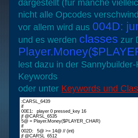
dargestellt (für manche viellei
nicht alle Opcodes verschwin
004D: ju
vor allem wird aus
classes
und es werden
zur D
Player.Money($PLAY
lest dazu in der Sannybuilder
Keywords
oder unter
Keywords und Cla
:CARSL_6439

if 

00E1:   player 0 pressed_key 16 

jf @CARSL_6535 

5@ = Player.Money($PLAYER_CHAR)

if 

002D:   5@ >= 14@ // (int) 

jf @CARSL_6512 
