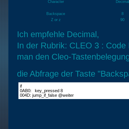
Character
Decima
Backspace
8
Z or z
90
Ich empfehle Decimal,
In der Rubrik: CLEO 3 : Code 
man den Cleo-Tastenbelegun
die Abfrage der Taste "Backsp
if

0AB0:   key_pressed 8

004D: jump_if_false @weiter