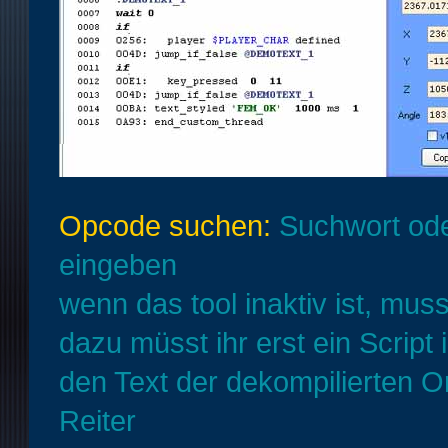
Opcode suchen:
Suchwort ode
eingeben
wenn das tool inaktiv ist, muss
dazu müsst ihr erst ein Scrip
den Text der dekompilierten O
Reiter