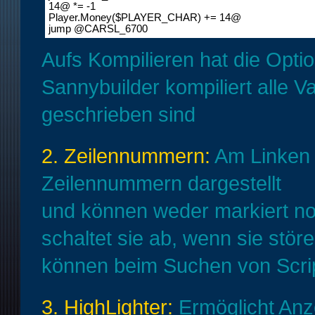
14@ *= -1 

Player.Money($PLAYER_CHAR) += 14@

jump @CARSL_6700
Aufs Kompilieren hat die Opti
Sannybuilder kompiliert alle V
geschrieben sind
2. Zeilennummern:
Am Linken 
Zeilennummern dargestellt
und können weder markiert no
schaltet sie ab, wenn sie stör
können beim Suchen von Script
3. HighLighter:
Ermöglicht Anze